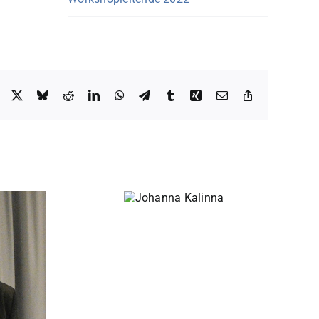
Facebook
X
Bluesky
Reddit
LinkedIn
WhatsApp
Telegram
Tumblr
Xing
E-
Copy
Mail
Link
Johanna
Kalinna
Harald Schlüter