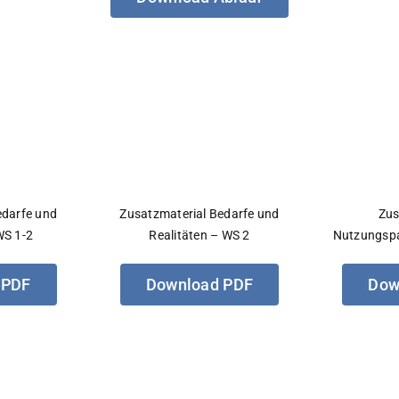
edarfe und
Zusatzmaterial Bedarfe und
Zus
WS 1-2
Realitäten – WS 2
Nutzungspa
 PDF
Download PDF
Dow