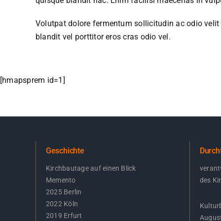
quisque blandit hac. Enim facilisi maecenas in vulput
Volutpat dolore fermentum sollicitudin ac odio velit
blandit vel porttitor eros cras odio vel.
[hmapsprem id=1]
Geschichte
Durch
Kirchbautage auf einen Blick
verant
Memento
des Ki
2025 Berlin
2022 Köln
Kultur
2019 Erfurt
August