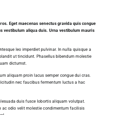
 eros. Eget maecenas senectus gravida quis congue
s vestibulum aliqua duis. Urna vestibulum mauris
tesque leo imperdiet pulvinar. In nulla quisque a
r blandit ut tincidunt. Phasellus bibendum molestie
iquam dictumst.
tum aliquam proin lacus semper congue dui cras.
licitudin nec faucibus fermentum luctus a hac
alesuada duis fusce lobortis aliquam volutpat.
n ac odio velit molestie condimentum facilisis