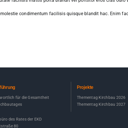
ate facilisis mattis porta blandit vel porttitor eros cras odio v
 molestie condimentum facilisis quisque blandit hac. Enim faci
führung
Projekte
wortlich für die Gesamtheit
Thementag Kirchbau 2026
rchbautages
Thementag Kirchbau 2027
büro des Rates der EKD
straße 80