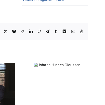
Facebook
X
Bluesky
Reddit
LinkedIn
WhatsApp
Telegram
Tumblr
Xing
E-
Copy
Mail
Link
ohann Hinrich
Claussen
Nina Fischäss