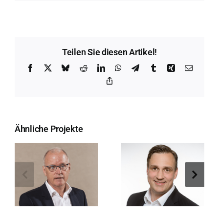
Teilen Sie diesen Artikel!
Facebook
X
Bluesky
Reddit
LinkedIn
WhatsApp
Telegram
Tumblr
Xing
E-
Mail
Copy
Link
Ähnliche Projekte
Björn-Olaf
Peter Meißner
Asmus